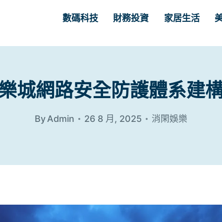
數碼科技
財務投資
家居生活
樂城網路安全防護體系建
By
Admin
26 8 月, 2025
消閑娛樂