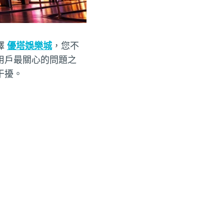
擇
優塔娛樂城
，您不
用戶最關心的問題之
干擾。