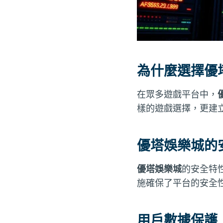
為什麼選擇優
在眾多遊戲平台中，
樣的遊戲選擇，更建
優塔娛樂城的
優塔娛樂城
的安全特
施確保了平台的安全
用戶數據保護