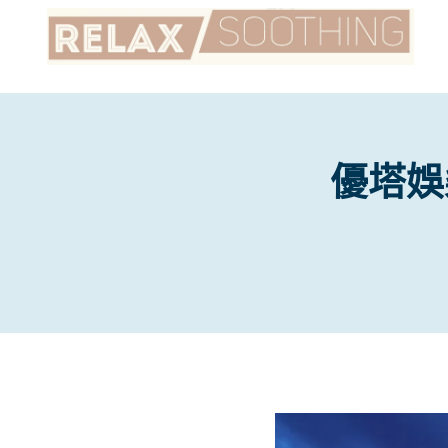
Skip
to
content
優塔娛