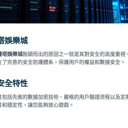
塔娛樂城
優塔娛樂城
脫穎而出的原因之一就是其對安全的高度重視
立了完善的安全防護體系，保護用戶的權益和數據安全。
安全特性
性包括先進的數據加密技術、嚴格的用戶驗證流程以及定
性和穩定性，讓您能夠放心遊戲。