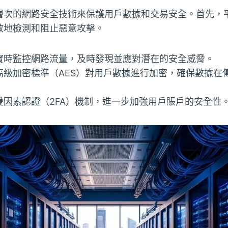
層次的網路安全技術來保護用戶數據和交易安全。首先，
效地檢測和阻止惡意攻擊。
實時監控網路流量，及時發現並應對潛在的安全威脅。
高級加密標準（AES）對用戶數據進行加密，確保數據在
雙因素認證（2FA）機制，進一步加強用戶賬戶的安全性