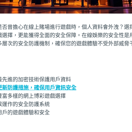
是否曾擔心在線上賭場進行遊戲時，個人資料會外洩？選
戲選擇，更能獲得全面的安全保障。在線娛樂的安全性是
多層次的安全防護機制，確保您的遊戲體驗不受外部威脅
最先進的加密技術保護用戶資料
更新防護措施，確保用戶資訊安全
豐富多樣的網上博彩遊戲選擇
候運作的安全防護系統
用戶的遊戲體驗和安全