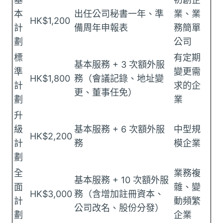
本
出任公司秘書一年、準
業、業
HK$1,200
計
備周年申報表
務簡單
劃
公司
標
有定期
基本服務 + 3 次額外服
準
變更需
HK$1,800
務（會議記錄、地址變
計
求的企
更、董事任免）
劃
業
升
級
基本服務 + 6 次額外服
中型規
HK$2,200
計
務
模企業
劃
全
業務複
基本服務 + 10 次額外服
面
雜、變
HK$3,000
務（含增加註冊資本、
計
動頻繁
公司改名、股份分發）
劃
企業