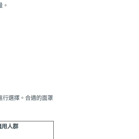
量。
進行選擇。合適的面罩
適用人群