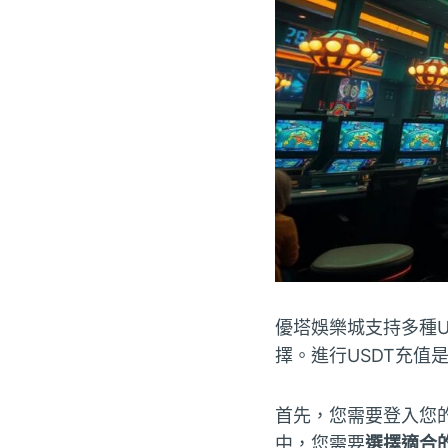
優塔娛樂城支持多種U
擇。進行USDT充值
首先，您需要登入您
中，您需要
選擇適合