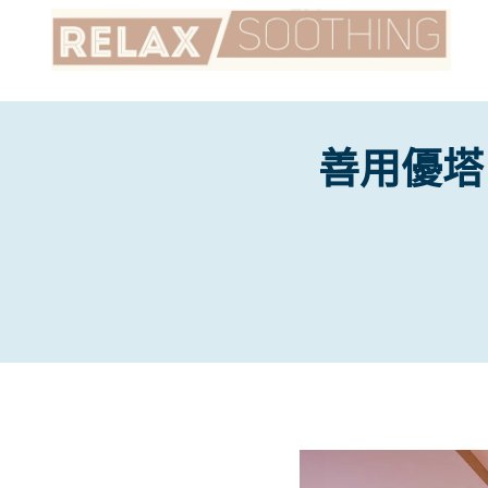
Skip
to
content
善用優塔