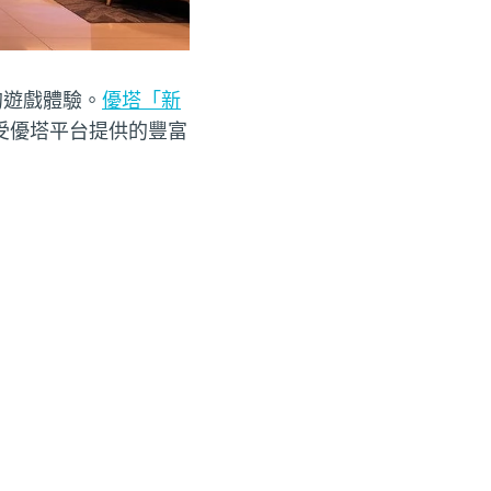
的遊戲體驗。
優塔「新
受優塔平台提供的豐富