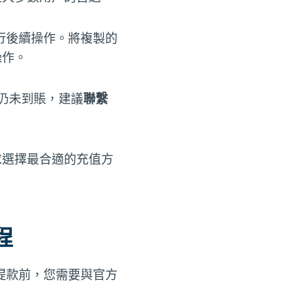
行後續操作。將複製的
操作。
仍未到賬，建議
聯繫
求選擇最合適的充值方
程
提款前，您需要與官方