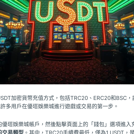
SDT加密貨幣充值方式，包括TRC20、ERC20和BSC
是許多用戶在優塔娛樂城進行遊戲或交易的第一步。
的優塔娛樂城帳戶，然後點擊頁面上的「錢包」選項進入
的交易類型
。其中，TRC20手續費最低，僅為1 USDT