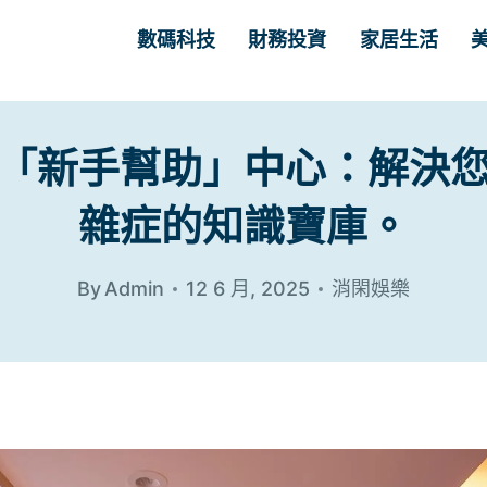
數碼科技
財務投資
家居生活
「新手幫助」中心：解決
雜症的知識寶庫。
By
Admin
12 6 月, 2025
消閑娛樂