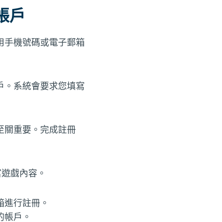
帳戶
用手機號碼或電子郵箱
戶。系統會要求您填寫
至關重要。完成註冊
富遊戲內容。
箱進行註冊。
的帳戶。