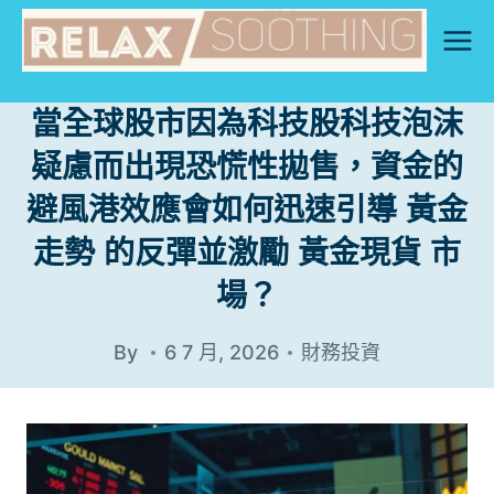
Skip
to
content
當全球股市因為科技股科技泡沫
疑慮而出現恐慌性拋售，資金的
避風港效應會如何迅速引導 黃金
走勢 的反彈並激勵 黃金現貨 市
場？
By
6 7 月, 2026
財務投資