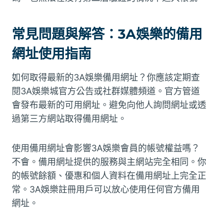
常見問題與解答：3A娛樂的備用
網址使用指南
如何取得最新的3A娛樂備用網址？你應該定期查
閱3A娛樂城官方公告或社群媒體頻道。官方管道
會發布最新的可用網址。避免向他人詢問網址或透
過第三方網站取得備用網址。
使用備用網址會影響3A娛樂會員的帳號權益嗎？
不會。備用網址提供的服務與主網站完全相同。你
的帳號餘額、優惠和個人資料在備用網址上完全正
常。3A娛樂註冊用戶可以放心使用任何官方備用
網址。