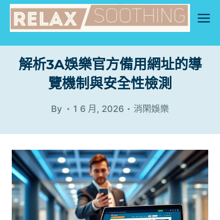
Skip
to
content
解析3A娛樂官方備用網址的導
覽機制與安全性檢測
By
1 6 月, 2026
消閑娛樂