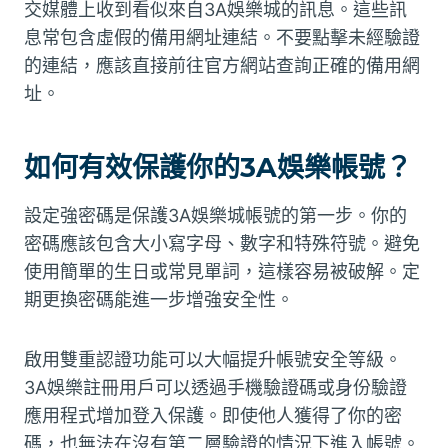
交媒體上收到看似來自3A娛樂城的訊息。這些訊
息常包含虛假的備用網址連結。不要點擊未經驗證
的連結，應該直接前往官方網站查詢正確的備用網
址。
如何有效保護你的3A娛樂帳號？
設定強密碼是保護3A娛樂城帳號的第一步。你的
密碼應該包含大小寫字母、數字和特殊符號。避免
使用簡單的生日或常見單詞，這樣容易被破解。定
期更換密碼能進一步增強安全性。
啟用雙重認證功能可以大幅提升帳號安全等級。
3A娛樂註冊用戶可以透過手機驗證碼或身份驗證
應用程式增加登入保護。即使他人獲得了你的密
碼，也無法在沒有第二層驗證的情況下進入帳號。