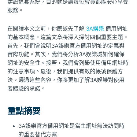
建設這套系統，目的就是讓每位會員都能安心享受
服務。
在閱讀本文之前，你應該先了解
3A娛樂
備用網址
的基本概念。這篇文章將深入探討四個重要主題。
首先，我們會說明3A娛樂官方備用網址的定義與
實際功能。其次，我們將分析3A娛樂城如何確保
網址的安全性。接著，我們會列舉使用備用網址時
的注意事項。最後，我們提供有效的帳號保護方
法。通過這些內容，你將更加了解3A娛樂對使用
者體驗的承諾。
重點摘要
3A娛樂官方備用網址是當主網址無法訪問時
的重要替代方案