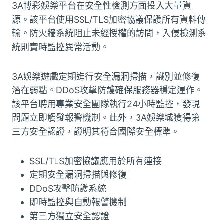
3A博彩娛樂平台在安全性檢測方面投入大量資
源。該平台使用SSL/TLS加密協議保護所有資料傳
輸。防火牆系統阻止未經授權的訪問，入侵檢測系
統則實時監控異常活動。
3A娛樂遊戲定期進行安全漏洞掃描，識別並修復
潛在弱點。DDoS攻擊防護確保服務器穩定運作。
該平台聘用專業安全團隊執行24小時監控，發現
問題立即觸發報警機制。此外，3A娛樂城獲得第
三方安全認證，證明其符合國際安全標準。
SSL/TLS加密協議應用於所有連接
定期安全漏洞掃描與修復
DDoS攻擊防護系統
即時監控與自動報警機制
第三方獨立安全認證