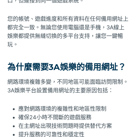
口，但連接到同一個遊戲系統。
您的帳號、遊戲進度和所有資料在任何備用網址上
都完全一致。無論您使用電腦還是手機，3A線上
娛樂都提供無縫切換的多平台支持，讓您一鍵暢
玩。
為什麼需要3A娛樂的備用網址？
網路環境複雜多變，不同地區可能面臨訪問限制。
3A娛樂平台設置備用網址的主要原因包括：
應對網路環境的複雜性和地區性限制
確保24小時不間斷的遊戲服務
在主網址出現技術問題時提供替代方案
提升服務的可靠性和穩定性