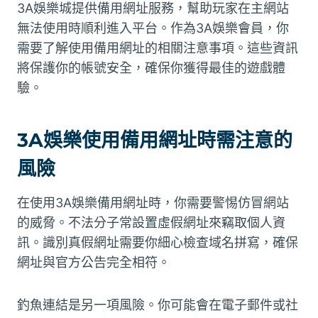
3A娛樂城提供備用網址服務，幫助玩家在主網站
無法使用時順利進入平台。作為3A娛樂會員，你
需要了解使用備用網址的相關注意事項。這些資訊
將保護你的帳號安全，確保你獲得最佳的遊戲體
驗。
3A娛樂使用備用網址時需注意的
風險
在使用3A娛樂備用網址時，你需要警惕仿冒網站
的威脅。不法分子常設置虛假網址來竊取個人資
訊。識別真假網址需要你細心檢查域名拼寫，確保
網址與官方公告完全相符。
釣魚連結是另一項風險。你可能會在電子郵件或社