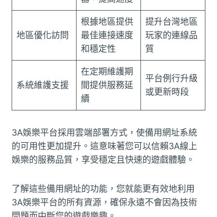
根據地區提供
提升台灣地區
地區優化訪問
最佳連接速度
玩家的連線品
和穩定性
質
在定期維護期
平台例行升級
系統維護支援
間提供服務延
或更新時段
續
3A娛樂平台採用雲端部署方式，使備用網址系統
的可用性更加提升。這意味著您可以信賴3A線上
娛樂的服務品質，享受穩定且快速的遊戲體驗。
了解這些備用網址的功能，您就能更有效地利用
3A娛樂平台的所有資源，確保永遠不會因為技術
問題而中斷您的遊戲樂趣。