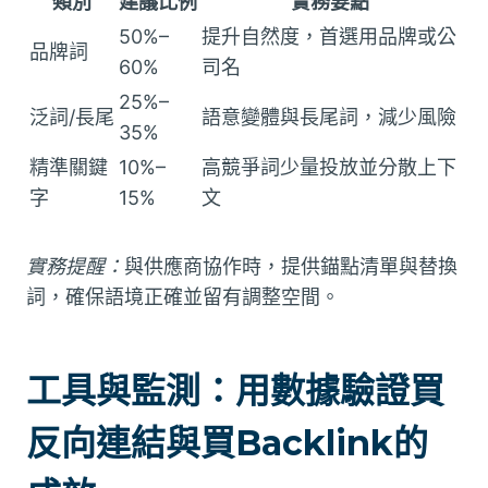
類別
建議比例
實務要點
50%–
提升自然度，首選用品牌或公
品牌詞
60%
司名
25%–
泛詞/長尾
語意變體與長尾詞，減少風險
35%
精準關鍵
10%–
高競爭詞少量投放並分散上下
字
15%
文
實務提醒：
與供應商協作時，提供錨點清單與替換
詞，確保語境正確並留有調整空間。
工具與監測：用數據驗證買
反向連結與買Backlink的