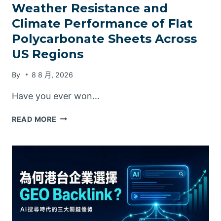
Weather Resistance and
Climate Performance of Flat
Polycarbonate Sheets Across
US Regions
By
8 8 月, 2026
Have you ever won…
WEATHER
READ MORE
RESISTANCE
AND
CLIMATE
PERFORMANCE
OF
FLAT
POLYCARBONATE
SHEETS
ACROSS