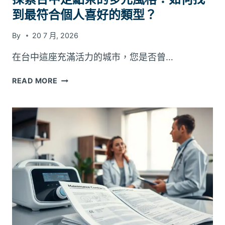
示
到最符合個人喜好的類型？
遠
離
By
20 7 月, 2026
曬
黑
在台中這座充滿活力的城市，您是否曾…
探
READ MORE
索
台
中
定
點
茶
的
多
元
風
格：
如