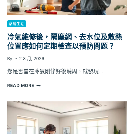
推
薦：
材
積
家居生活
重
如
冷氣維修後，隔塵網、去水位及散熱
何
位置應如何定期檢查以預防問題？
計
算
By
2 8 月, 2026
最
省
您是否曾在冷氣剛修好後幾周，就發現…
錢？
冷
READ MORE
氣
維
修
後，
隔
塵
網、