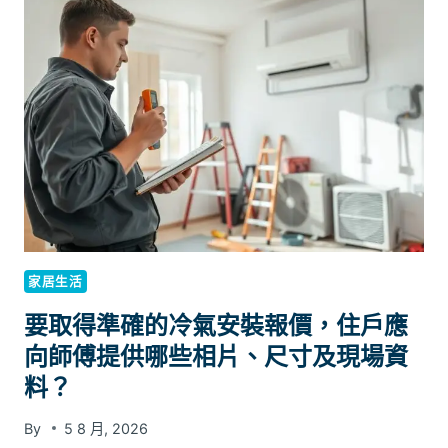
時
代，
為
什
麼
愈
來
愈
多
港
台
企
家居生活
業
選
要取得準確的冷氣安裝報價，住戶應
擇
向師傅提供哪些相片、尺寸及現場資
RANKING
料？
PUZZLE
買
By
5 8 月, 2026
GEO