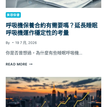
何
找
到
美容保健
最
符
呼吸機保養合約有需要嗎？延長睡眠
合
呼吸機運作穩定性的考量
個
人
By
19 7 月, 2026
喜
好
你是否曾想過，為什麼有些睡眠呼吸機…
的
類
呼
READ MORE
型？
吸
機
保
養
合
約
有