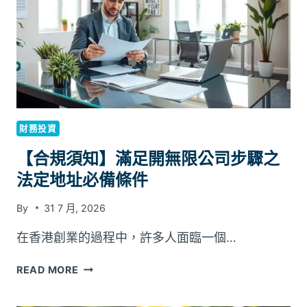
去
水
位
及
散
熱
位
置
財務投資
應
如
【合規須知】滿足開無限公司步驟之
何
法定地址必備條件
定
期
By
31 7 月, 2026
檢
查
在香港創業的過程中，許多人面臨一個…
以
預
【合
READ MORE
防
規
問
須