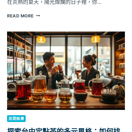
在炎熱的夏天，陽光燦爛的日子裡，你…
防
READ MORE
曬
乳
推
薦：
PA
與
SPF
係
數
怎
麼
看？
看
懂
防
消閑娛樂
曬
標
探索台中定點茶的多元風格：如何找