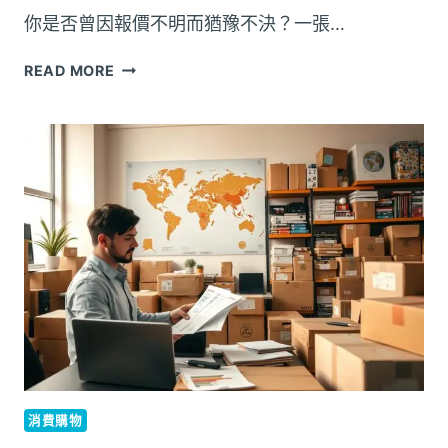
BACKLINK？
你是否曾因報價不明而猶豫不決？一張…
要
READ MORE
取
得
準
確
的
冷
氣
安
裝
報
價，
住
戶
應
向
消費購物
師