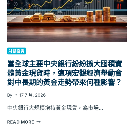
需
要
嗎？
延
長
睡
眠
呼
財務投資
吸
機
當全球主要中央銀行紛紛擴大囤積實
運
體黃金現貨時，這項宏觀經濟舉動會
作
對中長期的黃金走勢帶來何種影響？
穩
定
By
17 7 月, 2026
性
的
中央銀行大規模增持黃金現貨，為市場…
考
量
當
READ MORE
全