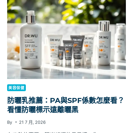
題？
知】
滿
足
開
無
限
公
司
步
驟
之
法
定
美容保健
地
址
防曬乳推薦：PA與SPF係數怎麼看？
必
看懂防曬標示遠離曬黑
備
條
By
21 7 月, 2026
件