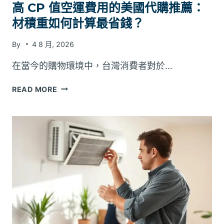
傅
高 CP 值空運費用的美國代購推薦：
提
材積重如何計算最省錢？
供
哪
By
4 8 月, 2026
些
相
在當今的購物環境中，台灣消費者對於…
片、
尺
高
READ MORE
寸
CP
及
值
現
空
場
運
資
費
料？
用
的
美
國
代
購