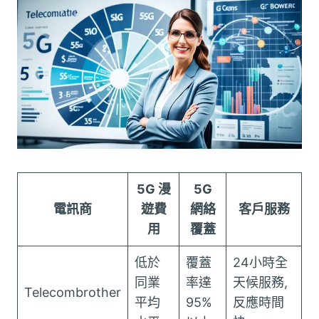
5G 漫
5G
電訊商
遊費
網絡
客戶服務
用
覆蓋
低於
覆蓋
24小時全
同業
率達
天候服務,
Telecombrother
平均
95%
反應時間