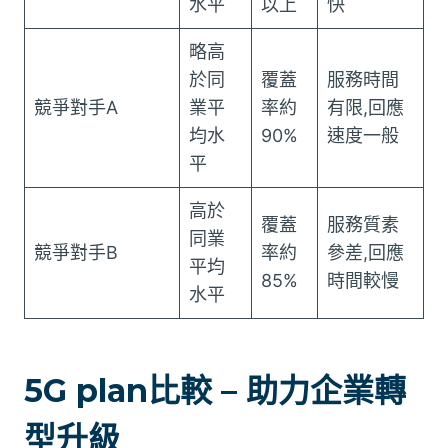
水平
以上
快
略高
於同
覆蓋
服務時間
競爭對手A
業平
率約
有限,回應
均水
90%
速度一般
平
高於
覆蓋
服務質素
同業
競爭對手B
率約
參差,回應
平均
85%
時間較慢
水平
5G plan比較 – 助力企業轉
型升級