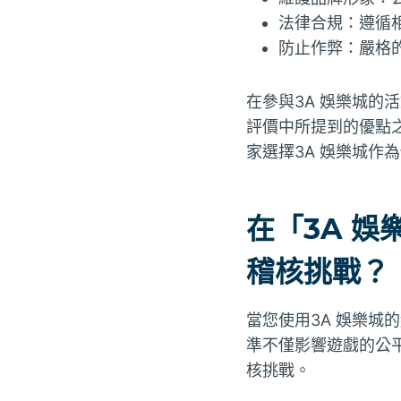
法律合規：遵循
防止作弊：嚴格
在參與3A 娛樂城的
評價中所提到的優點
家選擇3A 娛樂城作
在「3A 
稽核挑戰？
當您使用3A 娛樂
準不僅影響遊戲的公
核挑戰。