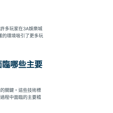
許多玩家在3A娛樂城
樣的環境吸引了更多玩
面臨哪些主要
平的關鍵。這些技術標
成過程中面臨的主要稽