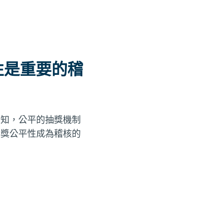
性是重要的稽
深知，公平的抽獎機制
抽獎公平性成為稽核的