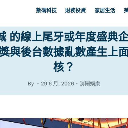
數碼科技
財務投資
家居生活
樂城 的線上尾牙或年度盛典
獎與後台數據亂數產生上
核？
By
29 6 月, 2026
消閑娛樂