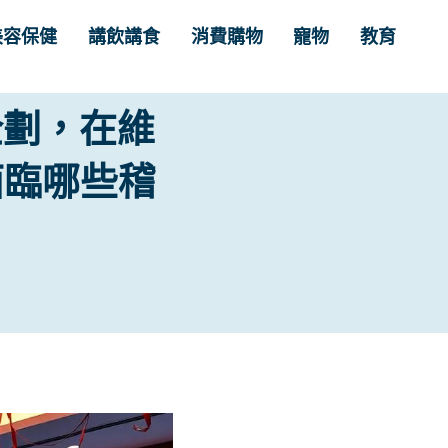
美容保健
講飲講食
消費購物
寵物
教育
企劃，在維
面臨哪些稽