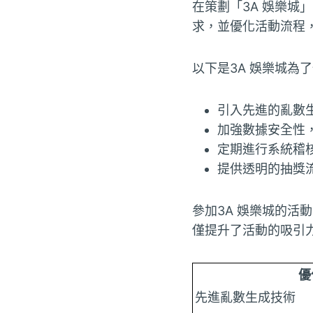
在策劃「3A 娛樂城
求，並優化活動流程
以下是3A 娛樂城為
引入先進的亂數
加強數據安全性
定期進行系統稽
提供透明的抽獎
參加3A 娛樂城的活
僅提升了活動的吸引
優
先進亂數生成技術