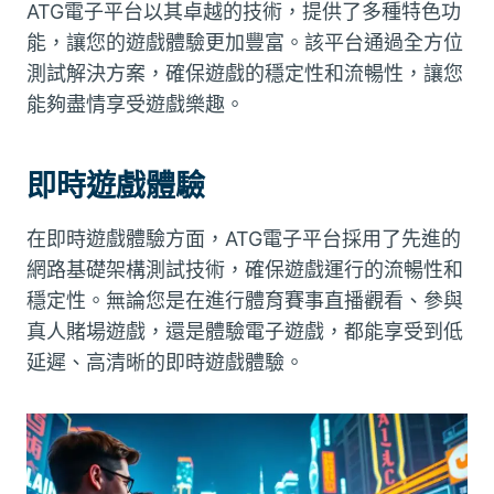
ATG電子平台以其卓越的技術，提供了多種特色功
能，讓您的遊戲體驗更加豐富。該平台通過全方位
測試解決方案，確保遊戲的穩定性和流暢性，讓您
能夠盡情享受遊戲樂趣。
即時遊戲體驗
在即時遊戲體驗方面，ATG電子平台採用了先進的
網路基礎架構測試技術，確保遊戲運行的流暢性和
穩定性。無論您是在進行體育賽事直播觀看、參與
真人賭場遊戲，還是體驗電子遊戲，都能享受到低
延遲、高清晰的即時遊戲體驗。