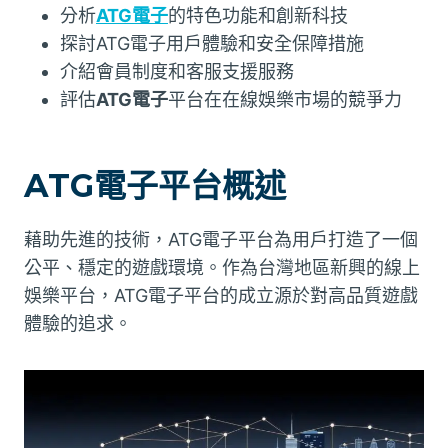
分析
ATG電子
的特色功能和創新科技
探討ATG電子用戶體驗和安全保障措施
介紹會員制度和客服支援服務
評估
ATG電子
平台在在線娛樂市場的競爭力
ATG電子平台概述
藉助先進的技術，ATG電子平台為用戶打造了一個
公平、穩定的遊戲環境。作為台灣地區新興的線上
娛樂平台，ATG電子平台的成立源於對高品質遊戲
體驗的追求。