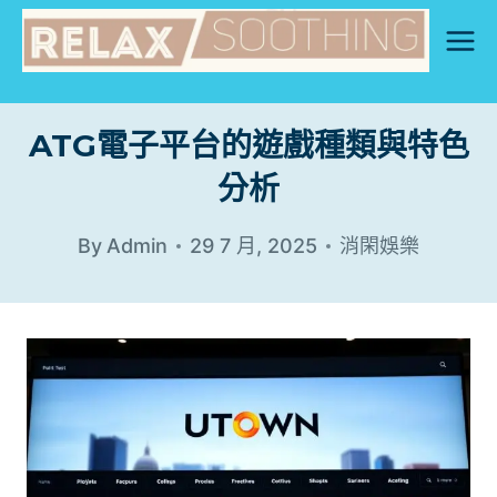
Skip
to
content
ATG電子平台的遊戲種類與特色
分析
By
Admin
29 7 月, 2025
消閑娛樂