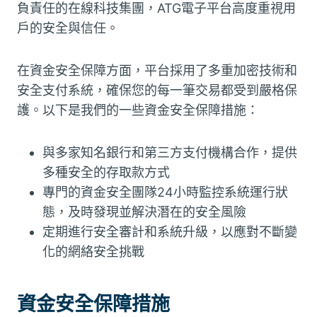
負責任的在線科技集團，ATG電子平台高度重視用
戶的安全與信任。
在資金安全保障方面，平台採用了多重加密技術和
安全支付系統，確保您的每一筆交易都受到嚴格保
護。以下是我們的一些資金安全保障措施：
與多家知名銀行和第三方支付機構合作，提供
多種安全的存取款方式
專門的資金安全團隊24小時監控系統運行狀
態，及時發現並解決潛在的安全風險
定期進行安全審計和系統升級，以應對不斷變
化的網絡安全挑戰
資金安全保障措施