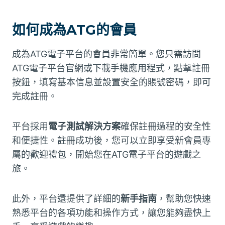
如何成為ATG的會員
成為ATG電子平台的會員非常簡單。您只需訪問
ATG電子平台官網或下載手機應用程式，點擊註冊
按鈕，填寫基本信息並設置安全的賬號密碼，即可
完成註冊。
平台採用
電子測試解決方案
確保註冊過程的安全性
和便捷性。註冊成功後，您可以立即享受新會員專
屬的歡迎禮包，開始您在ATG電子平台的遊戲之
旅。
此外，平台還提供了詳細的
新手指南
，幫助您快速
熟悉平台的各項功能和操作方式，讓您能夠盡快上