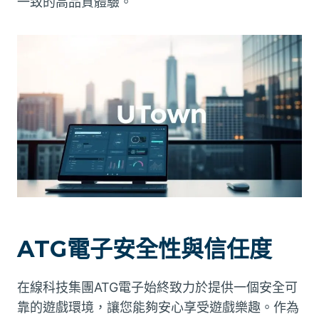
一致的高品質體驗。
ATG電子安全性與信任度
在線科技集團ATG電子始終致力於提供一個安全可
靠的遊戲環境，讓您能夠安心享受遊戲樂趣。作為