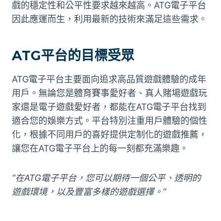
戲的穩定性和公平性要求越來越高。ATG電子平台
因此應運而生，利用最新的技術來滿足這些需求。
ATG平台的目標受眾
ATG電子平台主要面向追求高品質遊戲體驗的成年
用戶。無論您是體育賽事愛好者、真人賭場遊戲玩
家還是電子遊戲愛好者，都能在ATG電子平台找到
適合您的娛樂方式。平台特別注重用戶體驗的個性
化，根據不同用戶的喜好提供定制化的遊戲推薦，
讓您在ATG電子平台上的每一刻都充滿樂趣。
“在ATG電子平台，您可以期待一個公平、透明的
遊戲環境，以及豐富多樣的遊戲選擇。”