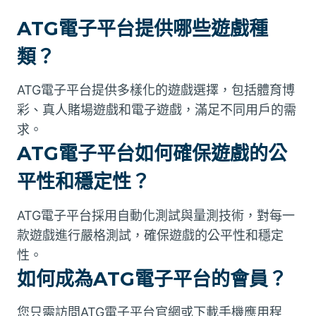
ATG電子平台提供哪些遊戲種
類？
ATG電子平台提供多樣化的遊戲選擇，包括體育博
彩、真人賭場遊戲和電子遊戲，滿足不同用戶的需
求。
ATG電子平台如何確保遊戲的公
平性和穩定性？
ATG電子平台採用自動化測試與量測技術，對每一
款遊戲進行嚴格測試，確保遊戲的公平性和穩定
性。
如何成為ATG電子平台的會員？
您只需訪問ATG電子平台官網或下載手機應用程