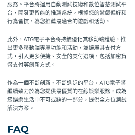
服務。平台將運用自動測試技術和數位智慧測試平
台，開發更智能的推薦系統，根據您的遊戲偏好和
行為習慣，為您推薦最適合的遊戲和活動。
此外，ATG電子平台將持續優化其移動端體驗，推
出更多移動端專屬功能和活動，並擴展其支付方
式，引入更多便捷、安全的支付選項，包括加密貨
幣支付等創新方式。
作為一個不斷創新、不斷進步的平台，ATG電子將
繼續致力於為您提供最優質的在線娛樂服務，成為
您娛樂生活中不可或缺的一部分，提供全方位測試
解決方案。
FAQ