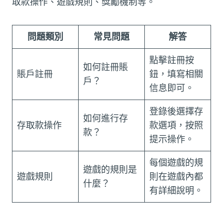
取款操作、遊戲規則、獎勵機制等。
問題類別
常見問題
解答
點擊註冊按
如何註冊賬
賬戶註冊
鈕，填寫相關
戶？
信息即可。
登錄後選擇存
如何進行存
存取款操作
款選項，按照
款？
提示操作。
每個遊戲的規
遊戲的規則是
遊戲規則
則在遊戲內都
什麼？
有詳細說明。