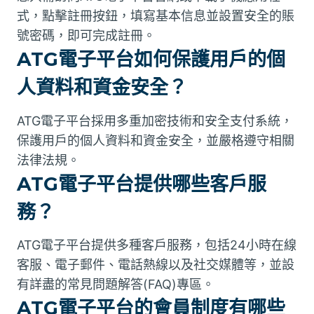
式，點擊註冊按鈕，填寫基本信息並設置安全的賬
號密碼，即可完成註冊。
ATG電子平台如何保護用戶的個
人資料和資金安全？
ATG電子平台採用多重加密技術和安全支付系統，
保護用戶的個人資料和資金安全，並嚴格遵守相關
法律法規。
ATG電子平台提供哪些客戶服
務？
ATG電子平台提供多種客戶服務，包括24小時在線
客服、電子郵件、電話熱線以及社交媒體等，並設
有詳盡的常見問題解答(FAQ)專區。
ATG電子平台的會員制度有哪些