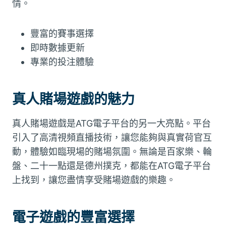
情。
豐富的賽事選擇
即時數據更新
專業的投注體驗
真人賭場遊戲的魅力
真人賭場遊戲是ATG電子平台的另一大亮點。平台
引入了高清視頻直播技術，讓您能夠與真實荷官互
動，體驗如臨現場的賭場氛圍。無論是百家樂、輪
盤、二十一點還是德州撲克，都能在ATG電子平台
上找到，讓您盡情享受賭場遊戲的樂趣。
電子遊戲的豐富選擇