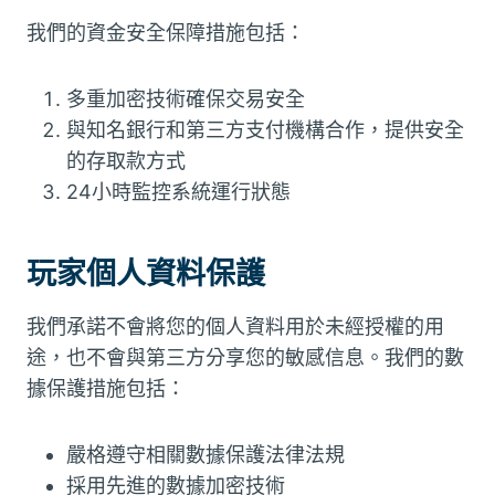
我們的資金安全保障措施包括：
多重加密技術確保交易安全
與知名銀行和第三方支付機構合作，提供安全
的存取款方式
24小時監控系統運行狀態
玩家個人資料保護
我們承諾不會將您的個人資料用於未經授權的用
途，也不會與第三方分享您的敏感信息。我們的數
據保護措施包括：
嚴格遵守相關數據保護法律法規
採用先進的數據加密技術