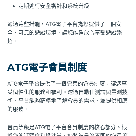
定期進行安全審計和系統升級
通過這些措施，ATG電子平台為您提供了一個安
全、可靠的遊戲環境，讓您能夠放心享受遊戲樂
趣。
ATG電子會員制度
ATG電子平台提供了一個完善的會員制度，讓您享
受個性化的服務和福利。透過自動化測試與量測技
術，平台能夠精準地了解會員的需求，並提供相應
的服務。
會員等級是ATG電子平台會員制度的核心部分。根
據您的活躍度和投注量，您將被分為不同的會員等