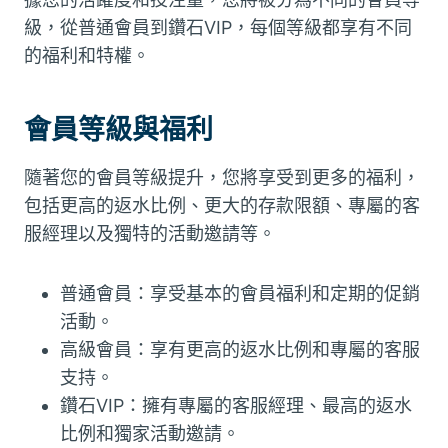
級，從普通會員到鑽石VIP，每個等級都享有不同
的福利和特權。
會員等級與福利
隨著您的會員等級提升，您將享受到更多的福利，
包括更高的返水比例、更大的存款限額、專屬的客
服經理以及獨特的活動邀請等。
普通會員：享受基本的會員福利和定期的促銷
活動。
高級會員：享有更高的返水比例和專屬的客服
支持。
鑽石VIP：擁有專屬的客服經理、最高的返水
比例和獨家活動邀請。