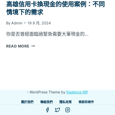
高雄信用卡換現金的使用案例：不同
情境下的需求
By
Admin
19 9 月, 2024
你是否曾經面臨過緊急需要大筆現金的…
高
READ MORE
雄
信
用
卡
換
現
金
- WordPress Theme by
Kadence WP
的
使
關於我們
聯絡我們
隱私政策
條款和條件
用
案