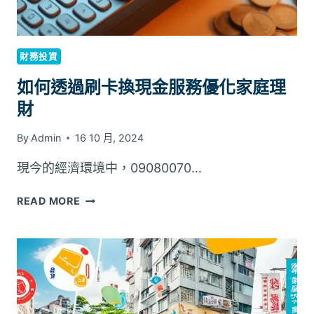
金
的
五
大
財務投資
優
勢
如何透過刷卡換現金服務優化家庭理
財
By
Admin
16 10 月, 2024
現今的經濟環境中，09080070…
如
READ MORE
何
透
過
刷
卡
換
現