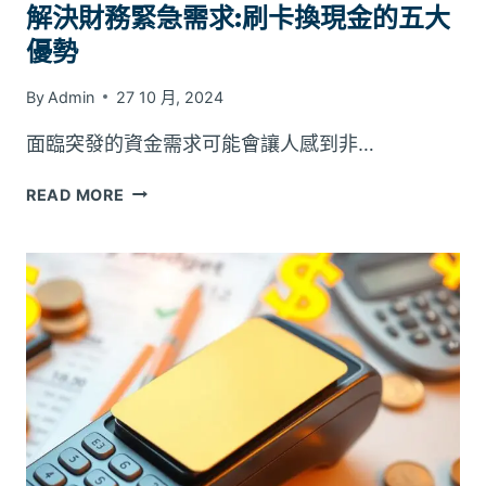
解決財務緊急需求:刷卡換現金的五大
優勢
By
Admin
27 10 月, 2024
面臨突發的資金需求可能會讓人感到非…
解
READ MORE
決
財
務
緊
急
需
求:
刷
卡
換
現