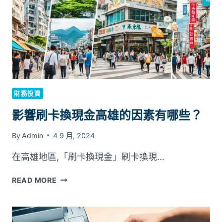
金
服
務
優
化
家
庭
理
財務投資
財
影響刷卡換現金高雄的因素有哪些？
By
Admin
4 9 月, 2024
在高雄地區,「刷卡換現金」刷卡換現…
影
READ MORE
響
刷
卡