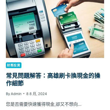
換
現
金
高
雄
的
因
素
有
哪
些？
財務投資
常見問題解答：高雄刷卡換現金的操
作細節
By
Admin
8 8 月, 2024
您是否需要快速獲得現金,卻又不想向…