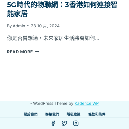
5G時代的物聯網：3香港如何連接智
能家居
By
Admin
28 10 月, 2024
你是否曾想過，未來家居生活將會如何…
5G
READ MORE
時
代
的
物
聯
網：
3
- WordPress Theme by
Kadence WP
香
港
關於我們
聯絡我們
隱私政策
條款和條件
如
何