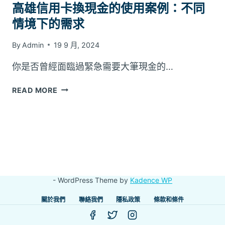
高雄信用卡換現金的使用案例：不同
情境下的需求
By
Admin
19 9 月, 2024
你是否曾經面臨過緊急需要大筆現金的…
高
READ MORE
雄
信
用
卡
換
現
金
- WordPress Theme by
Kadence WP
的
使
關於我們
聯絡我們
隱私政策
條款和條件
用
案