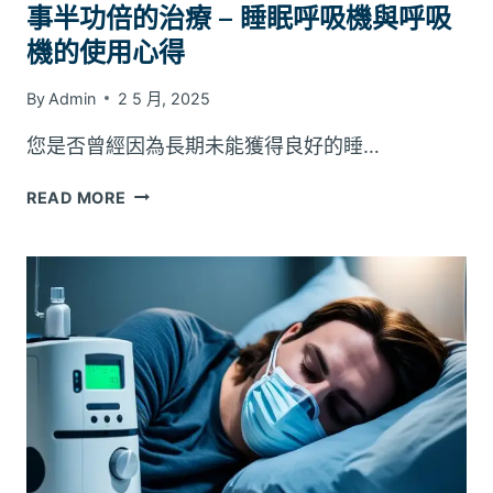
事半功倍的治療 – 睡眠呼吸機與呼吸
機的使用心得
By
Admin
2 5 月, 2025
您是否曾經因為長期未能獲得良好的睡…
事
READ MORE
半
功
倍
的
治
療
–
睡
眠
呼
吸