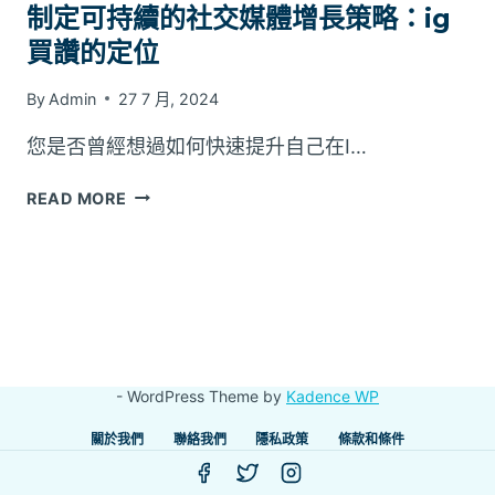
制定可持續的社交媒體增長策略：ig
買讚的定位
By
Admin
27 7 月, 2024
您是否曾經想過如何快速提升自己在I…
制
READ MORE
定
可
持
續
的
社
交
- WordPress Theme by
Kadence WP
媒
體
關於我們
聯絡我們
隱私政策
條款和條件
增
長