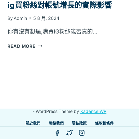
ig買粉絲對帳號增長的實際影響
By
Admin
5 8 月, 2024
你有沒有想過,購買IG粉絲能否真的…
IG
READ MORE
買
粉
絲
對
帳
號
增
長
的
- WordPress Theme by
Kadence WP
實
際
關於我們
聯絡我們
隱私政策
條款和條件
影
響