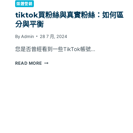
媒體營銷
tiktok買粉絲與真實粉絲：如何區
分與平衡
By
Admin
28 7 月, 2024
您是否曾經看到一些TikTok帳號…
TIKTOK
READ MORE
買
粉
絲
與
真
實
粉
絲：
如
何