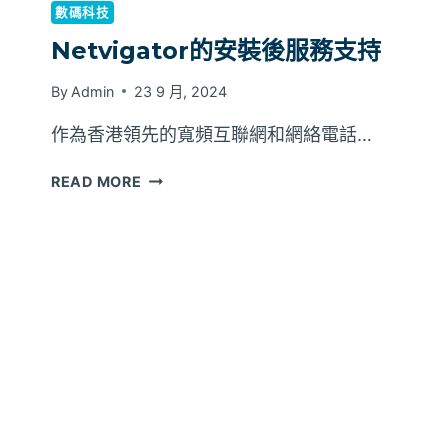
數碼科技
Netvigator的安裝後服務支持
By
Admin
23 9 月, 2024
作為香港領先的寬頻互聯網和網絡電話…
NETVIGATOR
READ MORE
的
安
裝
後
服
務
支
持