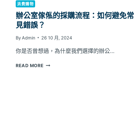
消費購物
辦公室傢俬的採購流程：如何避免常
見錯誤？
By
Admin
26 10 月, 2024
你是否曾想過，為什麼我們選擇的辦公…
辦
READ MORE
公
室
傢
俬
的
採
購
流
程：
如