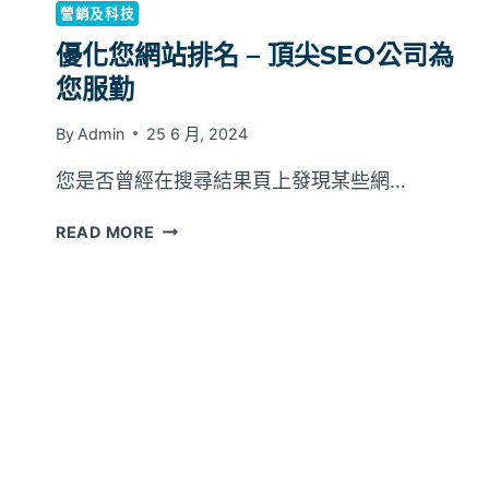
營銷及科技
優化您網站排名 – 頂尖SEO公司為
您服勤
By
Admin
25 6 月, 2024
您是否曾經在搜尋結果頁上發現某些網…
優
READ MORE
化
您
網
站
排
名
–
頂
尖
SEO