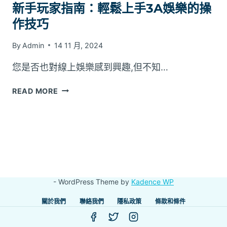
新手玩家指南：輕鬆上手3A娛樂的操
作技巧
By
Admin
14 11 月, 2024
您是否也對線上娛樂感到興趣,但不知…
新
READ MORE
手
玩
家
指
南：
輕
鬆
- WordPress Theme by
Kadence WP
上
手
關於我們
聯絡我們
隱私政策
條款和條件
3A
娛