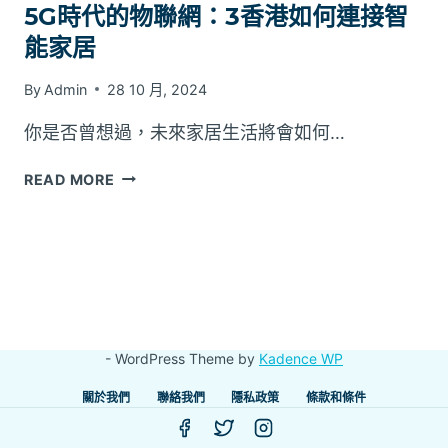
5G時代的物聯網：3香港如何連接智
能家居
By
Admin
28 10 月, 2024
你是否曾想過，未來家居生活將會如何…
5G
READ MORE
時
代
的
物
聯
網：
3
- WordPress Theme by
Kadence WP
香
港
關於我們
聯絡我們
隱私政策
條款和條件
如
何