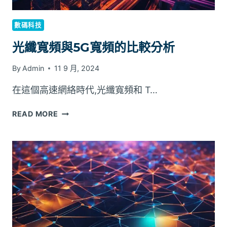
數碼科技
光纖寬頻與5G寬頻的比較分析
By
Admin
11 9 月, 2024
在這個高速網絡時代,光纖寬頻和 T…
光
READ MORE
纖
寬
頻
與
5G
寬
頻
的
比