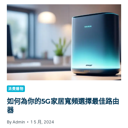
SMARTONE
5G
家
居
寬
頻,
讓
你
的
網
絡
世
界
更
消費購物
加
多
如何為你的5G家居寬頻選擇最佳路由
姿
器
多
彩
By
Admin
1 5 月, 2024