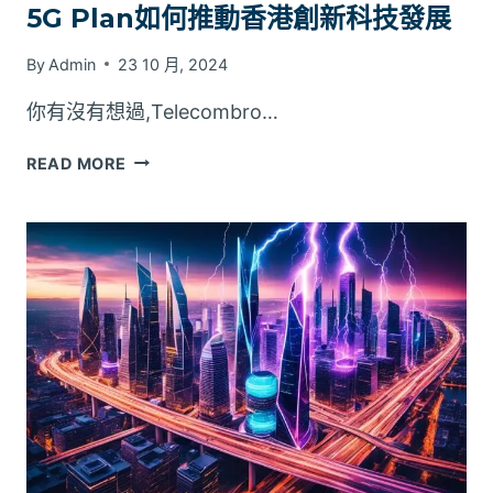
5G Plan如何推動香港創新科技發展
By
Admin
23 10 月, 2024
你有沒有想過,Telecombro…
5G
READ MORE
PLAN
如
何
推
動
香
港
創
新
科
技
發
展