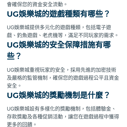
會確保您的資金安全流動。
UG娛樂城的遊戲種類有哪些？
UG娛樂城提供多元化的遊戲種類，包括電子遊
戲、釣魚遊戲、老虎機等，滿足不同玩家的需求。
UG娛樂城的安全保障措施有哪
些？
UG娛樂城重視玩家的安全，採用先進的加密技術
及嚴格的監管機制，確保您的遊戲過程公平且資金
安全。
UG娛樂城的獎勵機制是什麼？
UG娛樂城設有多樣化的獎勵機制，包括體驗金、
存款獎勵及各種促銷活動，讓您在遊戲過程中獲得
更多的回饋。