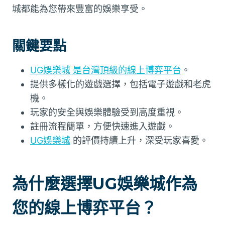
城都能為您帶來豐富的娛樂享受。
關鍵要點
UG娛樂城 是台灣頂級的線上博弈平台
。
提供多樣化的遊戲選擇，包括電子遊戲和老虎
機。
玩家的安全與娛樂體驗受到高度重視。
註冊流程簡單，方便快速進入遊戲。
UG娛樂城
的評價持續上升，深受玩家喜愛。
為什麼選擇UG娛樂城作為
您的線上博弈平台？