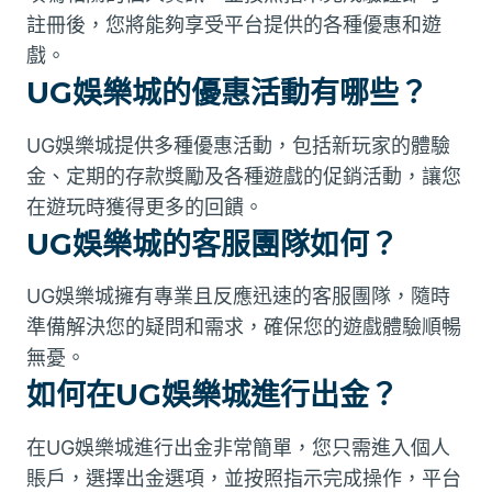
註冊後，您將能夠享受平台提供的各種優惠和遊
戲。
UG娛樂城的優惠活動有哪些？
UG娛樂城提供多種優惠活動，包括新玩家的體驗
金、定期的存款獎勵及各種遊戲的促銷活動，讓您
在遊玩時獲得更多的回饋。
UG娛樂城的客服團隊如何？
UG娛樂城擁有專業且反應迅速的客服團隊，隨時
準備解決您的疑問和需求，確保您的遊戲體驗順暢
無憂。
如何在UG娛樂城進行出金？
在UG娛樂城進行出金非常簡單，您只需進入個人
賬戶，選擇出金選項，並按照指示完成操作，平台